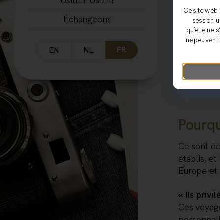
Usitte? Use it!
Ce site web 
Échangeons
session u
qu’elle ne 
ne peuvent 
FR
EN
NL
Pourqu
Ce sont de
établis, et
Europe et 
« Ils privi
Ces voyag
personnali