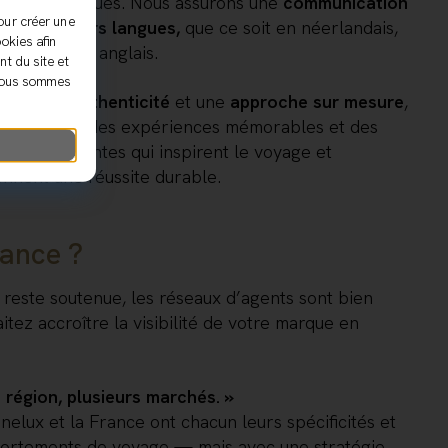
hés dynamiques. Nous assurons une
communication
our créer une
e en plusieurs langues,
que ce soit en néerlandais,
okies afin
ançais ou en anglais.
t du site et
 nous sommes
passion
,
authenticité
et une
approche sur mesure
,
concevons des expériences mémorables et des
égies innovantes qui inspirent le voyage et
ennent une réussite durable.
rance ?
reste soutenue, les réseaux d’agents sont bien
aitez accroître la visibilité de votre marque en
 région, plusieurs marchés. »
nelux et la France ont chacun leurs spécificités et
rtements de voyage — mais avec une stratégie