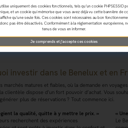
marc
utilise uniquement des cookies fonctionnels, tels qu’un cookie PHPSESSID p
fluid
nique, et un cookie qui mémorise que vous avez déjà vu cette bannière de co
en fr
s’affiche qu’une seule fois. Ces cookies sont nécessaires au bon fonctionnemen
donc pas être désactivés. Conformément à la réglementation européenne,
Avec
tenus de vous en informer.
nous 
Je comprends et j'accepte ces cookies
strat
souti
oi investir dans le Benelux et en F
s marchés matures et fiables, où la demande en voyages 
 la clientèle dispose d’un fort pouvoir d’achat. Vous souh
générer plus de réservations ? Tout commence ici.
légient la qualité, quitte à y mettre le prix. »
« Une
eurs recherchent des expériences
Le Be
sées et sont prêts à investir dans le confort et
compo