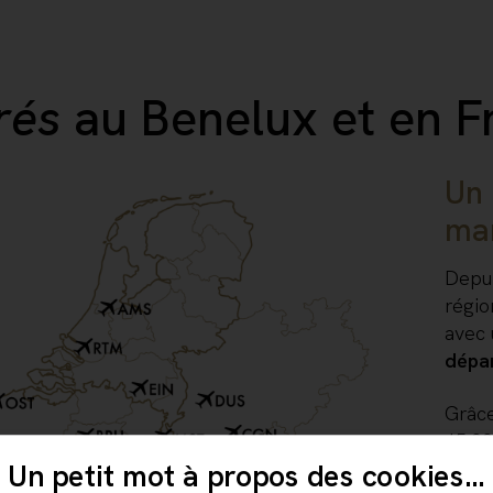
rés
au Benelux et en 
Un 
ma
​​​​D
régio
avec 
dépa
Grâce
15.00
contr
Un petit mot à propos des cookies...