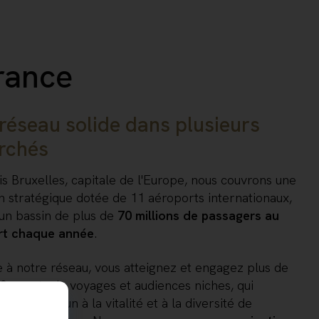
France
réseau solide dans plusieurs
rchés
epuis Bruxelles, capitale de l'Europe, nous couvrons une
n stratégique dotée de 11 aéroports internationaux,
un bassin de plus de
70 millions de passagers au
rt chaque année
.
 à notre réseau, vous atteignez et engagez plus de
0 agents de voyages et audiences niches, qui
ibuent chacun à la vitalité et à la diversité de