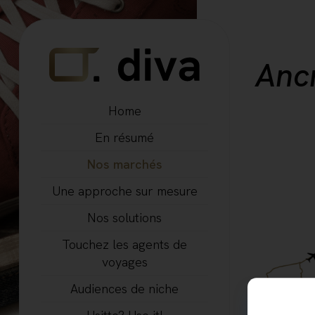
Anc
Home
En résumé
Nos marchés
Une approche sur mesure
Nos solutions
Touchez les agents de
voyages
Audiences de niche